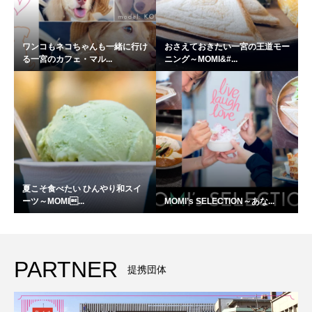
ワンコもネコちゃんも一緒に行け
おさえておきたい一宮の王道モー
る一宮のカフェ・マル...
ニング～MOMI&#...
夏こそ食べたい ひんやり和スイ
ーツ～MOMI...
MOMI’s SELECTION～あな...
PARTNER
提携団体