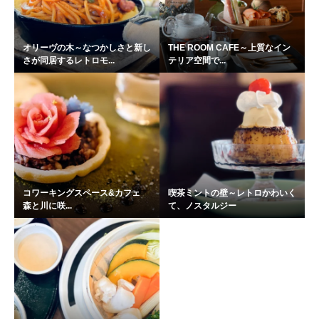
オリーヴの木～なつかしさと新し
THE ROOM CAFE～上質なイン
さが同居するレトロモ...
テリア空間で...
コワーキングスペース&カフェ
喫茶ミントの壁～レトロかわいく
森と川に咲...
て、ノスタルジー