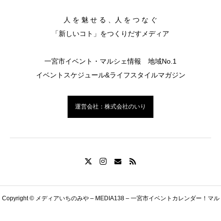
人 を 魅 せ る 、人 を つ な ぐ
「新しいコト」をつくりだすメディア
一宮市イベント・マルシェ情報 地域No.1
イベントスケジュール&ライフスタイルマガジン
運営会社：株式会社のいり
Copyright © メディアいちのみや – MEDIA138 – 一宮市イベントカレンダー！マル
LINE友だち追加
イベント情報掲載の申込