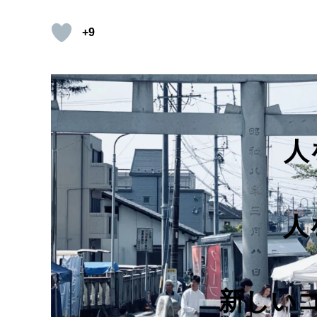
+9
人
人
新しい