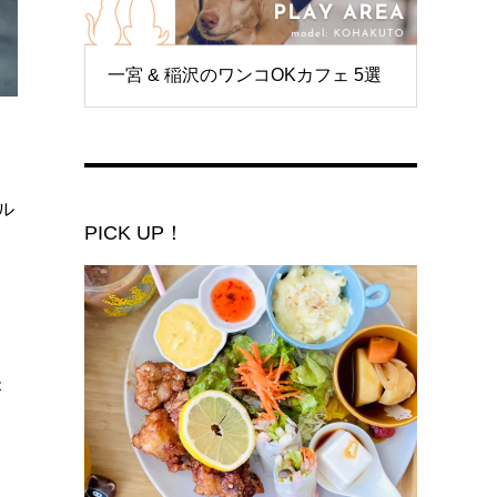
一宮 & 稲沢のワンコOKカフェ 5選
ル
PICK UP！
、
が