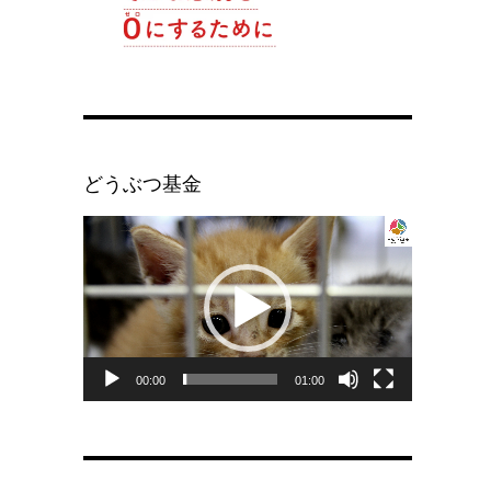
どうぶつ基金
動
画
プ
レ
ー
ヤ
00:00
01:00
ー