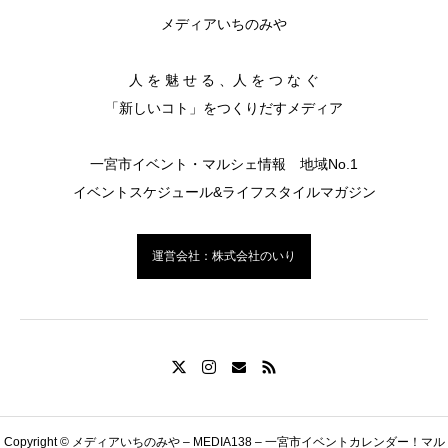
メディアいちのみや
人 を 魅 せ る 、人 を つ な ぐ
「新しいコト」をつくりだすメディア
一宮市イベント・マルシェ情報 地域No.1
イベントスケジュール&ライフスタイルマガジン
運営会社：株式会社のいり
Copyright © メディアいちのみや – MEDIA138 – 一宮市イベントカレンダー！マル
LINE友だち追加
イベント情報掲載の申込