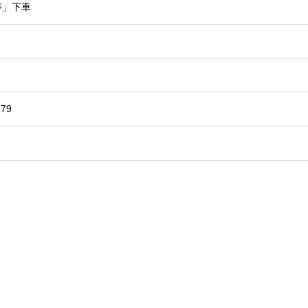
停」下車
279