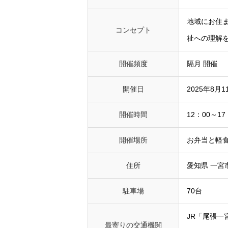
地域にお住
コンセプト
祉への理解
開催頻度
隔月 開催
開催日
2025年8月
開催時間
12：00～17
開催場所
お弁当と軽食 
住所
愛知県 一宮
駐車場
70台
JR「尾張
最寄りの交通機関