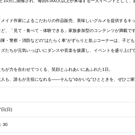
と10月に開催され、毎回5,000人以上が来場する一大イベントとして
ドメイド作家によるこだわりの作品販売、美味しいグルメを提供するキ
など、「見て・食べて・体験できる」家族参加型のコンテンツが満載で
衛隊・警察・消防などの“はたらく車”がずらりと並ぶコーナーは、子ど
ッズたちが元気いっぱいにダンスや音楽を披露し、イベントを盛り上げ
たちが力を合わせてつくる、笑顔とふれあいにあふれた1日。
大人も、誰もが主役になれる――そんな“ゆかいな”ひとときを、ぜひご
7日(日)
：30