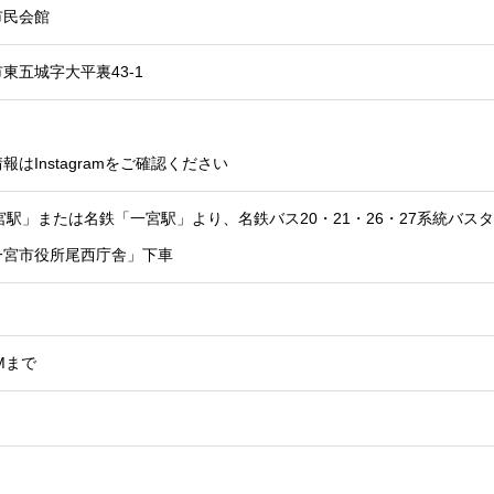
市民会館
東五城字大平裏43-1
はInstagramをご確認ください
宮駅」または名鉄「一宮駅」より、名鉄バス20・21・26・27系統バ
一宮市役所尾西庁舎」下車
DMまで