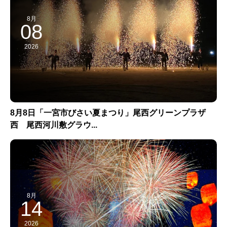
8月
08
2026
8月8日「一宮市びさい夏まつり」尾西グリーンプラザ
西 尾西河川敷グラウ...
8月
14
2026