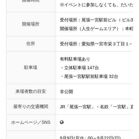
開催時間
※イベントに参加しなくても、だいだい
受付場所：尾張一宮駅前ビル ｉビル3F
開催場所
開催場所（人生ゲームエリア）：本町商
住所
受付場所：愛知県一宮市栄３丁目１−２
有料駐車場あり
駐車場
・立体駐車場 147台
・尾張一宮駅駅前駐車場 32台
来場者数の目安
非公開
最寄りの交通機関
JR「尾張一宮駅」・名鉄「一宮駅」直結
ホームページ／SNS
9月9日(月)9：00～9月22日(日)