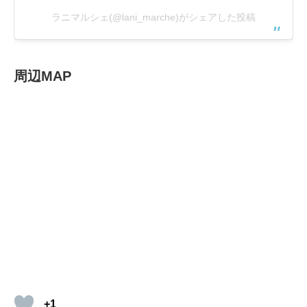
ラニマルシェ(@lani_marche)がシェアした投稿
周辺MAP
+1