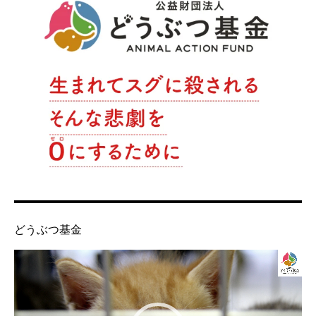
どうぶつ基金
動
画
プ
レ