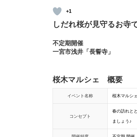
+1
しだれ桜が見守るお寺
不定期開催
一宮市浅井「長誓寺」
桜木マルシェ 概要
イベント名称
桜木マルシ
春の訪れと
コンセプト
ましょう♪
開催頻度
不定期 開催