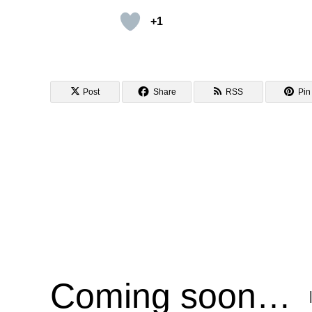
+1
Post
Share
RSS
Pin 
Coming soon…