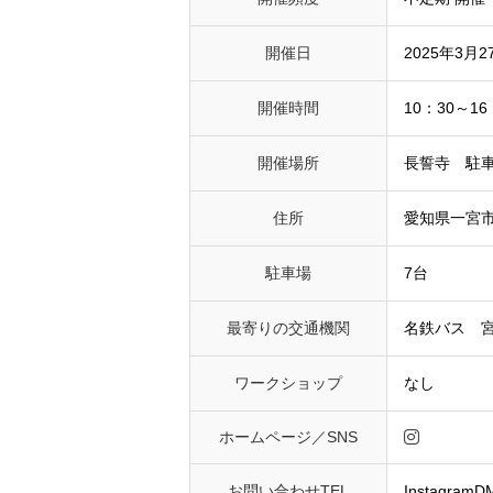
開催日
2025年3月2
開催時間
10：30～16
開催場所
長誓寺 駐
住所
愛知県一宮
駐車場
7台
最寄りの交通機関
名鉄バス 
ワークショップ
なし
ホームページ／SNS
お問い合わせTEL
InstagramD