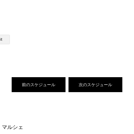
it
前のスケジュール
次のスケジュール
| マルシェ