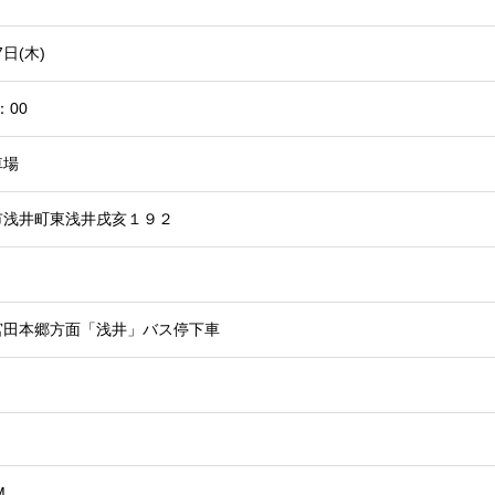
7日(木)
：00
車場
市浅井町東浅井戌亥１９２
宮田本郷方面「浅井」バス停下車
M