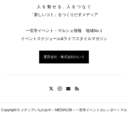
人 を 魅 せ る 、人 を つ な ぐ
「新しいコト」をつくりだすメディア
一宮市イベント・マルシェ情報 地域No.1
イベントスケジュール&ライフスタイルマガジン
運営会社：株式会社のいり
Copyright © メディアいちのみや – MEDIA138 – 一宮市イベントカレンダー！マル
LINE友だち追加
イベント情報掲載の申込
シェ・セミナー・おすすめショップ｜愛知県一宮市 All Rights Reserved.