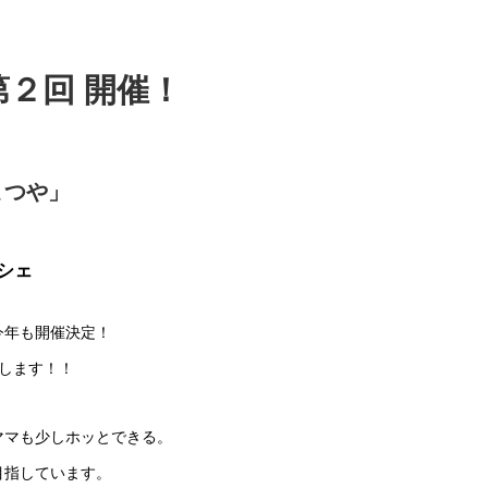
第２回 開催！
まつや」
シェ
今年も開催決定！
します！！
ママも少しホッとできる。
目指しています。