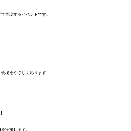
げで実現するイベントです。
、会場をやさしく彩ります。
！
布
を実施します。