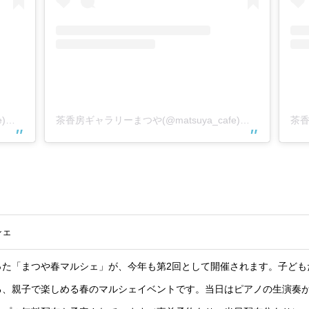
茶香房ギャラリーまつや(@matsuya_cafe)がシェアした投稿
茶香房ギャラリーまつや(@matsuya_cafe)がシェアした投稿
シェ
った「まつや春マルシェ」が、今年も第2回として開催されます。子ども
る、親子で楽しめる春のマルシェイベントです。当日はピアノの生演奏